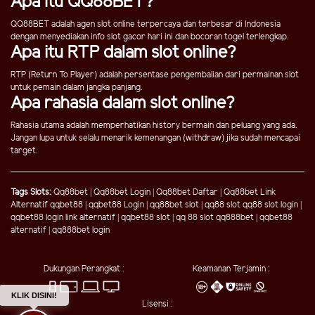
Apa Itu QQ88BET?
QQ88BET adalah agen slot online terpercaya dan terbesar di Indonesia
dengan menyediakan info slot gacor hari ini dan bocoran togel terlengkap.
Apa itu RTP dalam slot online?
RTP (Return To Player) adalah persentase pengembalian dari permainan slot
untuk pemain dalam jangka panjang.
Apa rahasia dalam slot online?
Rahasia utama adalah memperhatikan history bermain dan peluang yang ada.
Jangan lupa untuk selalu menarik kemenangan (withdraw) jika sudah mencapai
target.
Tags Slots:
Qq88bet
|
Qq88bet Login
|
Qq88bet Daftar
|
Qq88bet Link
Alternatif
qqbet88
|
qqbet88 Login
|
qq88bet slot
|
qq88 slot
qq88 slot login
|
qqbet88 login link alternatif
|
qqbet88 slot
|
qq 88 slot
qq888bet
|
qqbet88
alternatif
|
qq888bet login
Dukungan Perangkat :
Keamanan Terjamin :
KLIK DISINI!
Lisensi :