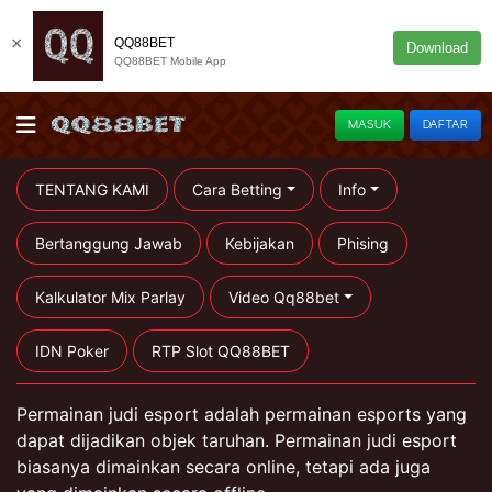
×
QQ88BET
Download
QQ88BET Mobile App
MASUK
DAFTAR
TENTANG KAMI
Cara Betting
Info
Bertanggung Jawab
Kebijakan
Phising
Kalkulator Mix Parlay
Video Qq88bet
IDN Poker
RTP Slot QQ88BET
Permainan judi esport adalah permainan esports yang
dapat dijadikan objek taruhan. Permainan judi esport
biasanya dimainkan secara online, tetapi ada juga